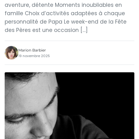
aventure, détente Moments inoubliables en
famille Choix d’activités adaptées à chaque
personnalité de Papa Le week-end de la Fête
des Pères est une occasion […]
Marion Barbier
19 novembre 2025