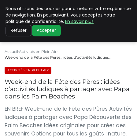
Nous utilisons des cookies pour améliorer votre expérience
PILAT PATRIMOINES
de navigation. En poursuivant, vous acceptez notre
politique de confidentialité.
En savoir plus
Refuser
Accepter
Accueil
Activités en Plein Air
Week-end de la Fête des Pères : idées d’activités ludiques…
ACTIVITÉS EN PLEIN AIR
Week-end de la Fête des Pères : idées
d’activités ludiques à partager avec Papa
dans les Palm Beaches
EN BREF Week-end de la Fête des Pères Activités
ludiques à partager avec Papa Découverte des
Palm Beaches Idées originales pour créer des
souvenirs Options pour tous les goûts : nature,