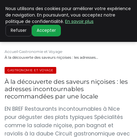
Nous utilisons des cookies pour améliorer votre expérience
PILAT PATRIMOINES
de navigation. En poursuivant, vous acceptez notre
politique de confidentialité.
En savoir plus
Refuser
Accepter
Accueil
Gastronomie et Voyage
À la découverte des saveurs niçoises : les adresses…
GASTRONOMIE ET VOYAGE
À la découverte des saveurs niçoises : les
adresses incontournables
recommandées par une locale
EN BREF Restaurants incontournables à Nice
pour déguster des plats typiques Spécialités
comme la salade niçoise, pan bagnat et
raviolis à la daube Circuit gastronomique avec