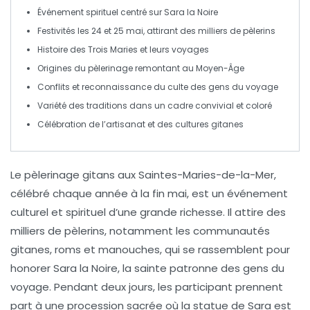
Événement spirituel centré sur
Sara la Noire
Festivités les
24 et 25 mai
, attirant des milliers de pèlerins
Histoire des
Trois Maries
et leurs voyages
Origines du pèlerinage remontant au
Moyen-Âge
Conflits et reconnaissance du culte des
gens du voyage
Variété des traditions dans un cadre convivial et coloré
Célébration de l’artisanat et des cultures gitanes
Le pèlerinage gitans
aux Saintes-Maries-de-la-Mer
,
célébré chaque année à la fin mai, est un
événement
culturel
et
spirituel
d’une grande richesse. Il attire des
milliers de pèlerins, notamment les communautés
gitanes, roms et manouches, qui se rassemblent pour
honorer
Sara la Noire
, la sainte patronne des gens du
voyage. Pendant deux jours, les participant prennent
part à une
procession sacrée
où la statue de Sara est