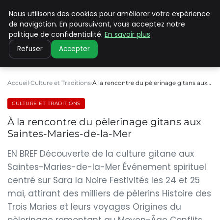
Nous utilisons des cookies pour améliorer votre expérience
PILAT PATRIMOINES
de navigation. En poursuivant, vous acceptez notre
politique de confidentialité.
En savoir plus
Refuser
Accepter
Accueil
Culture et Traditions
À la rencontre du pèlerinage gitans aux…
CULTURE ET TRADITIONS
À la rencontre du pèlerinage gitans aux
Saintes-Maries-de-la-Mer
EN BREF Découverte de la culture gitane aux
Saintes-Maries-de-la-Mer Événement spirituel
centré sur Sara la Noire Festivités les 24 et 25
mai, attirant des milliers de pèlerins Histoire des
Trois Maries et leurs voyages Origines du