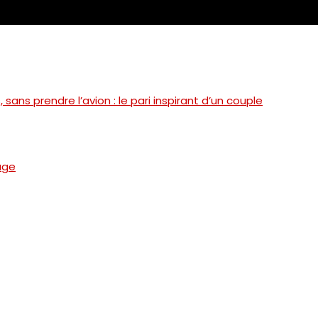
, sans prendre l’avion : le pari inspirant d’un couple
age