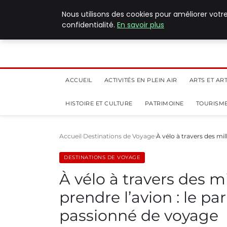
5 août 2026
Nous utilisons des cookies pour améliorer votr
confidentialité.
En savoir plus
ACCUEIL
ACTIVITÉS EN PLEIN AIR
ARTS ET AR
HISTOIRE ET CULTURE
PATRIMOINE
TOURISME
Accueil
Destinations de Voyage
À vélo à travers des mi
DESTINATIONS DE VOYAGE
À vélo à travers des mi
prendre l’avion : le pa
passionné de voyage