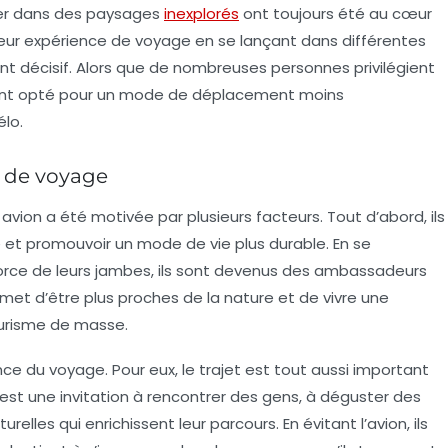
urer dans des paysages
inexplorés
ont toujours été au cœur
chi leur expérience de voyage en se lançant dans différentes
nt décisif. Alors que de nombreuses personnes privilégient
ils ont opté pour un mode de déplacement moins
élo.
x de voyage
avion a été motivée par plusieurs facteurs. Tout d’abord, ils
e
et promouvoir un mode de vie plus durable. En se
force de leurs jambes, ils sont devenus des ambassadeurs
ermet d’être plus proches de la nature et de vivre une
ourisme de masse.
nce du voyage
. Pour eux, le trajet est tout aussi important
st une invitation à rencontrer des gens, à déguster des
urelles qui enrichissent leur parcours. En évitant l’avion, ils