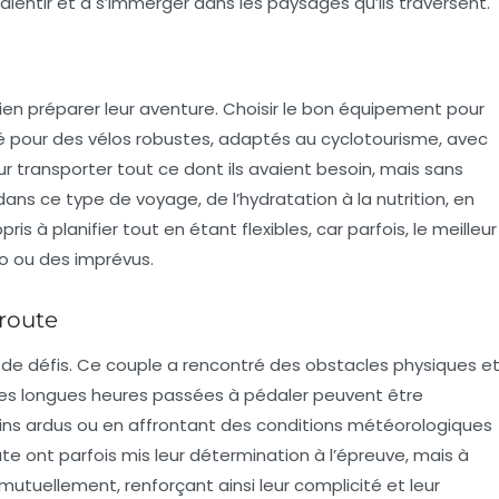
lentir et à s’immerger dans les paysages qu’ils traversent.
 bien préparer leur aventure. Choisir le bon équipement pour
pté pour des vélos robustes, adaptés au cyclotourisme, avec
transporter tout ce dont ils avaient besoin, mais sans
ans ce type de voyage, de l’hydratation à la nutrition, en
pris à planifier tout en étant flexibles, car parfois, le meilleur
o ou des imprévus.
 route
de défis. Ce couple a rencontré des obstacles physiques e
 Les longues heures passées à pédaler peuvent être
ins ardus ou en affrontant des conditions météorologiques
ute
ont parfois mis leur détermination à l’épreuve, mais à
mutuellement, renforçant ainsi leur complicité et leur