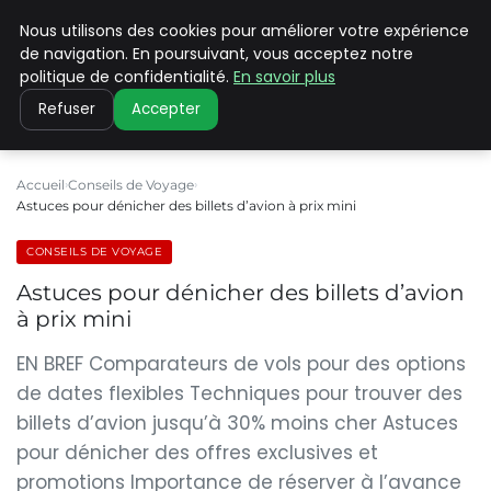
Nous utilisons des cookies pour améliorer votre expérience
PILAT PATRIMOINES
de navigation. En poursuivant, vous acceptez notre
politique de confidentialité.
En savoir plus
Refuser
Accepter
Accueil
Conseils de Voyage
Astuces pour dénicher des billets d’avion à prix mini
CONSEILS DE VOYAGE
Astuces pour dénicher des billets d’avion
à prix mini
EN BREF Comparateurs de vols pour des options
de dates flexibles Techniques pour trouver des
billets d’avion jusqu’à 30% moins cher Astuces
pour dénicher des offres exclusives et
promotions Importance de réserver à l’avance