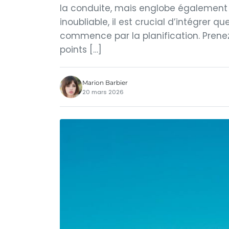
la conduite, mais englobe également 
inoubliable, il est crucial d’intégrer 
commence par la planification. Prenez 
points […]
Marion Barbier
20 mars 2026