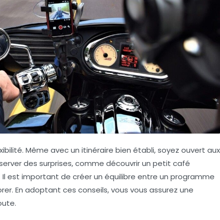
xibilité. Même avec un itinéraire bien établi, soyez ouvert aux
éserver des surprises, comme découvrir un petit café
Il est important de créer un équilibre entre un programme
orer. En adoptant ces conseils, vous vous assurez une
oute.