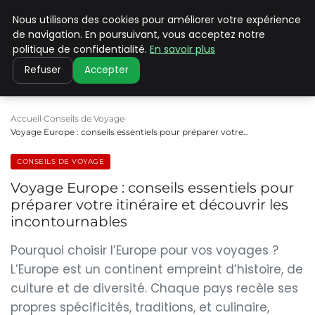
Nous utilisons des cookies pour améliorer votre expérience
PILAT PATRIMOINES
de navigation. En poursuivant, vous acceptez notre
politique de confidentialité.
En savoir plus
Refuser
Accepter
Accueil
Conseils de Voyage
Voyage Europe : conseils essentiels pour préparer votre…
CONSEILS DE VOYAGE
Voyage Europe : conseils essentiels pour
préparer votre itinéraire et découvrir les
incontournables
Pourquoi choisir l’Europe pour vos voyages ?
L’Europe est un continent empreint d’histoire, de
culture et de diversité. Chaque pays recèle ses
propres spécificités, traditions, et culinaire,