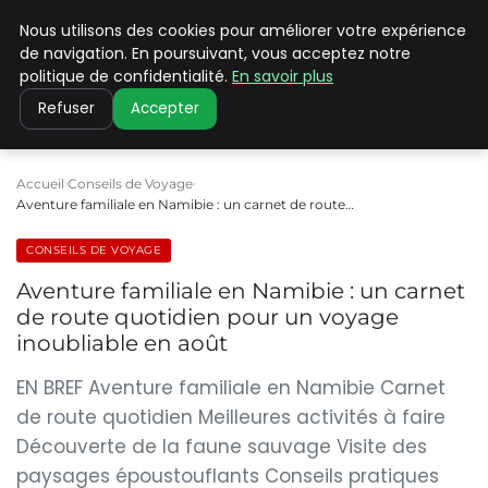
Nous utilisons des cookies pour améliorer votre expérience
PILAT PATRIMOINES
de navigation. En poursuivant, vous acceptez notre
politique de confidentialité.
En savoir plus
Refuser
Accepter
Accueil
Conseils de Voyage
Aventure familiale en Namibie : un carnet de route…
CONSEILS DE VOYAGE
Aventure familiale en Namibie : un carnet
de route quotidien pour un voyage
inoubliable en août
EN BREF Aventure familiale en Namibie Carnet
de route quotidien Meilleures activités à faire
Découverte de la faune sauvage Visite des
paysages époustouflants Conseils pratiques