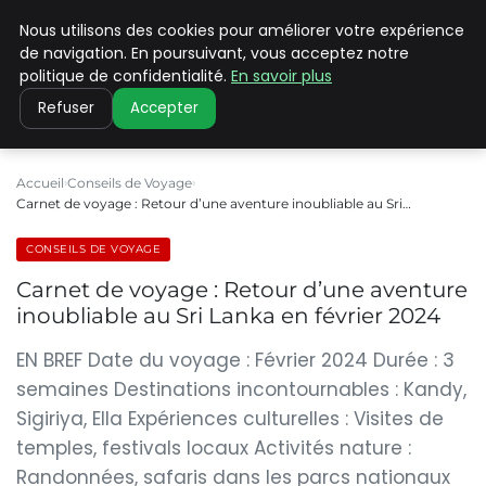
Nous utilisons des cookies pour améliorer votre expérience
PILAT PATRIMOINES
de navigation. En poursuivant, vous acceptez notre
politique de confidentialité.
En savoir plus
Refuser
Accepter
Accueil
Conseils de Voyage
Carnet de voyage : Retour d’une aventure inoubliable au Sri…
CONSEILS DE VOYAGE
Carnet de voyage : Retour d’une aventure
inoubliable au Sri Lanka en février 2024
EN BREF Date du voyage : Février 2024 Durée : 3
semaines Destinations incontournables : Kandy,
Sigiriya, Ella Expériences culturelles : Visites de
temples, festivals locaux Activités nature :
Randonnées, safaris dans les parcs nationaux