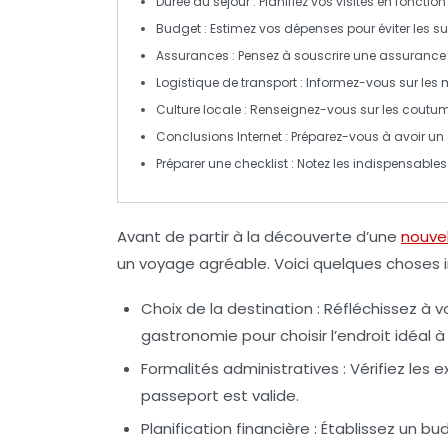
Durée du séjour
: Planifiez vos visites en foncti
Budget
: Estimez vos
dépenses
pour éviter les su
Assurances
: Pensez à souscrire une
assurance
Logistique de transport
: Informez-vous sur les 
Culture locale
: Renseignez-vous sur les
coutu
Conclusions Internet
: Préparez-vous à avoir u
Préparer une checklist
: Notez les
indispensables
Avant de partir à la découverte d’une
nouvel
un voyage agréable. Voici quelques
choses 
Choix de la destination
: Réfléchissez à 
gastronomie pour choisir l’endroit idéal à v
Formalités administratives
: Vérifiez les
passeport est valide.
Planification financière
: Établissez un bud