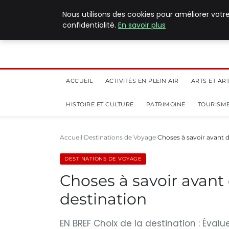
5 août 2026
Nous utilisons des cookies pour améliorer votr
confidentialité.
En savoir plus
ACCUEIL
ACTIVITÉS EN PLEIN AIR
ARTS ET AR
HISTOIRE ET CULTURE
PATRIMOINE
TOURISME
Accueil
Destinations de Voyage
Choses à savoir avant d
DESTINATIONS DE VOYAGE
Choses à savoir avant 
destination
EN BREF Choix de la destination : Évalue