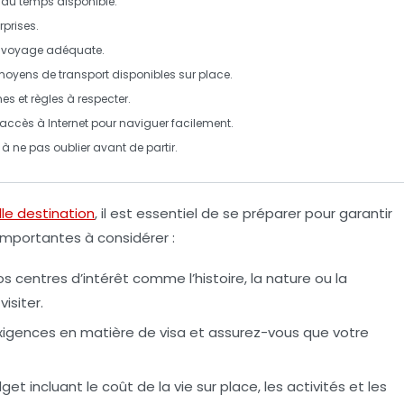
on du temps disponible.
rprises.
 voyage
adéquate.
moyens de transport disponibles sur place.
mes
et règles à respecter.
n accès à
Internet
pour naviguer facilement.
à ne pas oublier avant de partir.
le destination
, il est essentiel de se préparer pour garantir
importantes
à considérer :
vos
centres d’intérêt
comme l’histoire, la nature ou la
isiter.
 exigences en matière de
visa
et assurez-vous que votre
get incluant le coût de la vie sur place, les activités et les