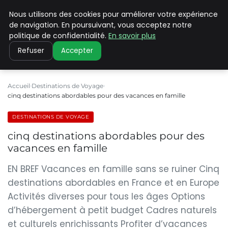
Nous utilisons des cookies pour améliorer votre expérience
PILAT PATRIMOINES
de navigation. En poursuivant, vous acceptez notre
politique de confidentialité.
En savoir plus
Refuser
Accepter
Accueil
Destinations de Voyage
cinq destinations abordables pour des vacances en famille
DESTINATIONS DE VOYAGE
cinq destinations abordables pour des
vacances en famille
EN BREF Vacances en famille sans se ruiner Cinq
destinations abordables en France et en Europe
Activités diverses pour tous les âges Options
d’hébergement à petit budget Cadres naturels
et culturels enrichissants Profiter d’vacances