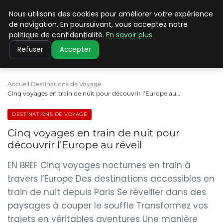
Nous utilisons des cookies pour améliorer votre expérience
PILAT PATRIMOINES
de navigation. En poursuivant, vous acceptez notre
politique de confidentialité.
En savoir plus
Refuser
Accepter
Accueil
Destinations de Voyage
Cinq voyages en train de nuit pour découvrir l’Europe au…
DESTINATIONS DE VOYAGE
Cinq voyages en train de nuit pour
découvrir l’Europe au réveil
EN BREF Cinq voyages nocturnes en train à
travers l’Europe Des destinations accessibles en
train de nuit depuis Paris Se réveiller dans des
paysages à couper le souffle Transformez vos
trajets en véritables aventures Une manière