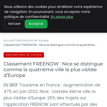
Nous utilisons des cookies pour améliorer votre expérience
PILAT PATRIMOINES
de navigation. En poursuivant, vous acceptez notre
politique de confidentialité.
En savoir plus
Refuser
Accepter
Accueil
Destinations de Voyage
Classement FREENOW : Nice se distingue comme la quatrième…
DESTINATIONS DE VOYAGE
Classement FREENOW : Nice se distingue
comme la quatrième ville la plus visitée
d’Europe
EN BREF Tourisme en France : augmentation de
47% en juin 2022. Nice : classée 4ème ville la
plus visitée d’Europe. 26% des trajets sur
l’application FREENOW sont effectués par des