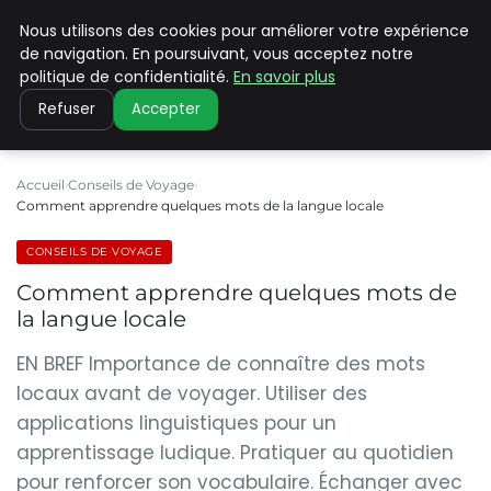
Nous utilisons des cookies pour améliorer votre expérience
PILAT PATRIMOINES
de navigation. En poursuivant, vous acceptez notre
politique de confidentialité.
En savoir plus
Refuser
Accepter
Accueil
Conseils de Voyage
Comment apprendre quelques mots de la langue locale
CONSEILS DE VOYAGE
Comment apprendre quelques mots de
la langue locale
EN BREF Importance de connaître des mots
locaux avant de voyager. Utiliser des
applications linguistiques pour un
apprentissage ludique. Pratiquer au quotidien
pour renforcer son vocabulaire. Échanger avec