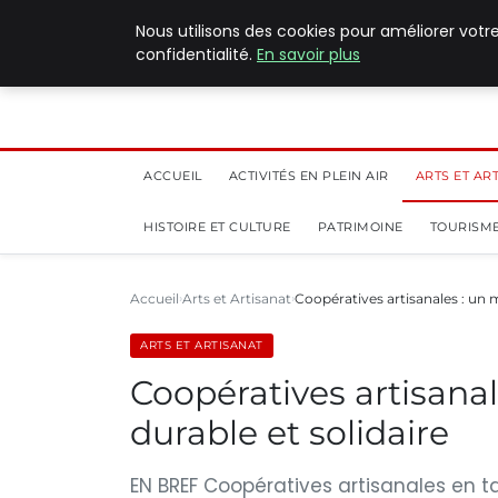
5 août 2026
Nous utilisons des cookies pour améliorer votr
confidentialité.
En savoir plus
ACCUEIL
ACTIVITÉS EN PLEIN AIR
ARTS ET AR
HISTOIRE ET CULTURE
PATRIMOINE
TOURISME
Accueil
Arts et Artisanat
Coopératives artisanales : u
ARTS ET ARTISANAT
Coopératives artisan
durable et solidaire
EN BREF Coopératives artisanales en