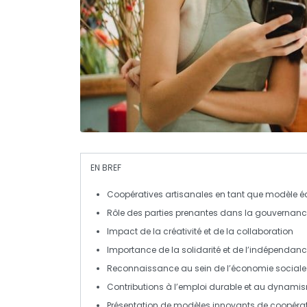
EN BREF
Coopératives artisanales
en tant que
modèle é
Rôle des
parties prenantes
dans la
gouvernanc
Impact de la
créativité
et de la
collaboration
Importance de la
solidarité
et de
l’indépendan
Reconnaissance au sein de l’
économie sociale 
Contributions à l’
emploi durable
et au
dynamis
Présentation de modèles innovants de
coopéra