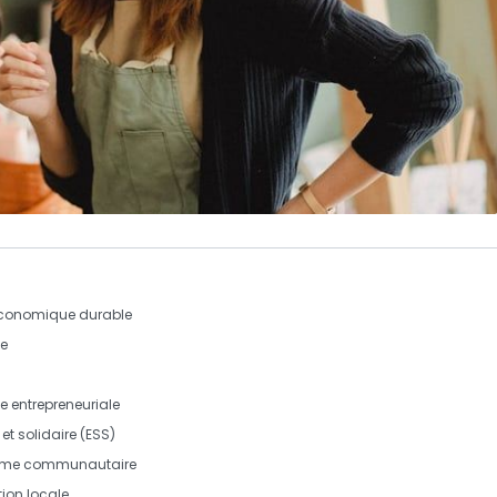
conomique durable
e
ce
entrepreneuriale
et solidaire
(ESS)
me communautaire
tion
locale