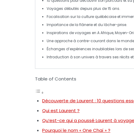
10 questions pour découvrir son parcours et sa
Voyages débutés depuis plus de
15 ans
.
Focalisation sur la culture
québécoise
et immer
Importance de la
flânerie
et du lâcher-prise.
Inspirations de voyages en
A Afrique
,
Moyen-Ori
Une approche à
contre-courant
dans le monde 
Échanges d’expériences inoubliables lors de ses
Introduction à son univers à travers ses
récits
e
Table of Contents
Découverte de Laurent : 10 questions ess
Qui est Laurent ?
Qu’est-ce qui a poussé Laurent à voyage
Pourquoi le nom « One Chaï » ?