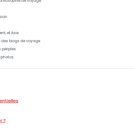
 philosophie de voyage.
sion.
ent
, et
Asie
.
des blogs de voyage.
 périples.
t
photos
.
entielles
r ?