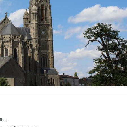
ttus
.