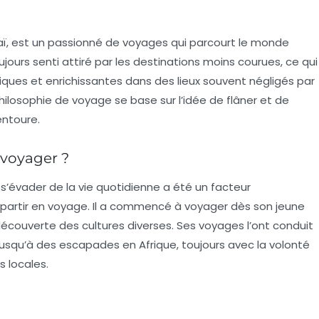
aï, est un passionné de voyages qui parcourt le monde
jours senti attiré par les
destinations moins courues
, ce qui
iques et enrichissantes dans des lieux souvent négligés par
 philosophie de voyage se base sur l’idée de flâner et de
entoure.
 voyager ?
 s’évader de la vie quotidienne a été un facteur
 partir en voyage. Il a commencé à voyager dès son jeune
a découverte des
cultures diverses
. Ses voyages l’ont conduit
 jusqu’à des escapades en Afrique, toujours avec la volonté
 locales.