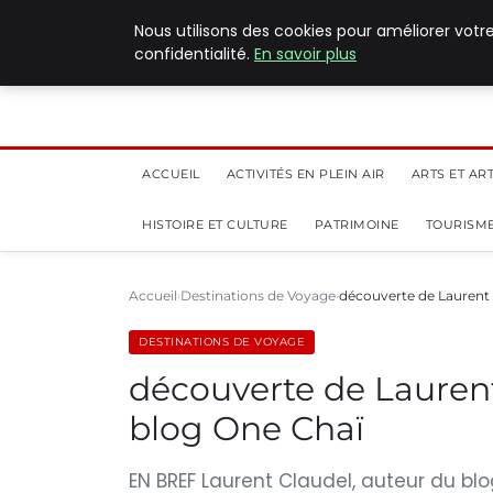
5 août 2026
Nous utilisons des cookies pour améliorer votr
confidentialité.
En savoir plus
ACCUEIL
ACTIVITÉS EN PLEIN AIR
ARTS ET AR
HISTOIRE ET CULTURE
PATRIMOINE
TOURISME
Accueil
Destinations de Voyage
découverte de Laurent :
DESTINATIONS DE VOYAGE
découverte de Laurent 
blog One Chaï
EN BREF Laurent Claudel, auteur du blo