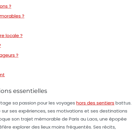
ons ?
émorables ?
re locale ?
?
yageurs ?
nt
ons essentielles
rtage sa passion pour les
voyages
hors des sentiers
battus
.
ivre sur ses expériences, ses motivations et ses destinations
 évoque son trajet mémorable de
Paris au Laos
, une épopée
réfère explorer des lieux moins fréquentés. Ses récits,