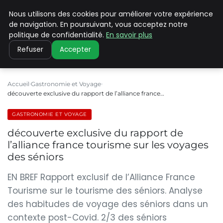
Nous utilisons des cookies pour améliorer votre expérience
PILAT PATRIMOINES
de navigation. En poursuivant, vous acceptez notre
politique de confidentialité.
En savoir plus
Refuser
Accepter
Accueil
Gastronomie et Voyage
découverte exclusive du rapport de l’alliance france…
GASTRONOMIE ET VOYAGE
découverte exclusive du rapport de
l’alliance france tourisme sur les voyages
des séniors
EN BREF Rapport exclusif de l’Alliance France
Tourisme sur le tourisme des séniors. Analyse
des habitudes de voyage des séniors dans un
contexte post-Covid. 2/3 des séniors