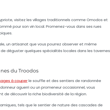
ypriote
, visitez les villages traditionnels comme Omodos et
nommé pour son vin local. Promenez-vous dans ses rues
piques.
nale, un artisanat que vous pourrez observer et même
s de déguster quelques spécialités locales dans les tavernes
nes du Troodos
sages à couper
le souffle et des sentiers de randonnée
andonneur aguerri ou un promeneur occasionnel, vous
t de découvrir la riche biodiversité de la région.
ramiques, tels que le sentier de nature des cascades de