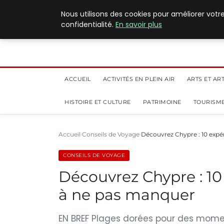
5 août 2026
Nous utilisons des cookies pour améliorer votr
confidentialité.
En savoir plus
ACCUEIL
ACTIVITÉS EN PLEIN AIR
ARTS ET AR
HISTOIRE ET CULTURE
PATRIMOINE
TOURISME
Accueil
Conseils de Voyage
Découvrez Chypre : 10 expé
CONSEILS DE VOYAGE
Découvrez Chypre : 10
à ne pas manquer
EN BREF Plages dorées pour des momen