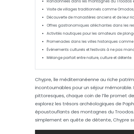
Randonnées dans les
montagnes du Troodos
e
Visite de villages traditionnels comme
Omodos
Découverte de
monastères anciens
et de leur ri
Offres gastronomiques alléchantes dans les re
Activités nautiques pour les amateurs de
plong
Promenades dans les
villes historiques
comme N
Événements culturels et festivals à ne pas manq
Mélange parfait entre
nature
,
culture
et détente.
Chypre,
île méditerranéenne
au riche patrim
incontournables
pour un séjour mémorable. 
pittoresques
, chaque coin de l’île promet d
explorez les trésors archéologiques de
Paph
époustouflants des
montagnes du Troodos
simplement en quête de détente, Chypre sau