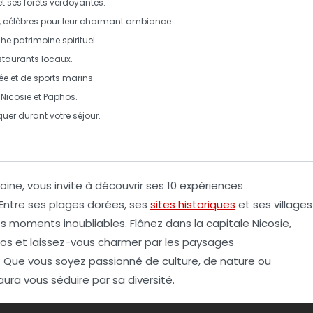
t ses forêts verdoyantes.
, célèbres pour leur charmant ambiance.
che patrimoine spirituel.
staurants locaux.
ée
et de sports marins.
icosie et Paphos.
uer durant votre séjour.
oine, vous invite à découvrir ses
10 expériences
Entre ses
plages dorées
, ses
sites historiques
et ses
villages
es moments inoubliables. Flânez dans la capitale
Nicosie
,
os
et laissez-vous charmer par les paysages
. Que vous soyez passionné de
culture
, de
nature
ou
ra vous séduire par sa diversité.