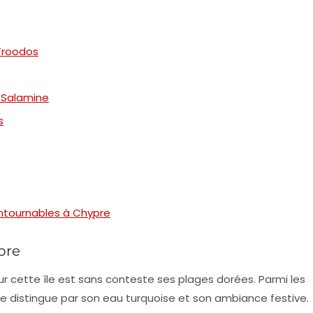
Troodos
 Salamine
s
ontournables à Chypre
pre
r cette île est sans conteste ses
plages dorées
. Parmi les
 se distingue par son eau turquoise et son ambiance festive.