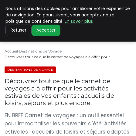
Nous utilisons des cookies pour améliorer votre expérience
PILAT PATRIMOINES
de navigation. En poursuivant, vous acceptez notre
politique de confidentialité.
En savoir plus
Refuser
Accepter
Accueil
Destinations de Voyage
Découvrez tout ce que le carnet de voyages a à offrir pour…
DESTINATIONS DE VOYAGE
Découvrez tout ce que le carnet de
voyages a à offrir pour les activités
estivales de vos enfants : accueils de
loisirs, séjours et plus encore.
EN BREF Carnet de voyages : un outil essentiel
pour immortaliser les souvenirs d’été. Activités
estivales : accueils de loisirs et séjours adaptés