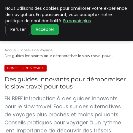
Nous utilisons des cookies pour améliorer votre expérience
PILAT PATRIMOINES
de navigation. En poursuivant, vous acceptez notre
politique de confidentialité.
En savoir plus
Refuser
Accepter
Accueil
Conseils de Voyage
Des guides innovants pour démocratiser le slow travel pour…
CONSEILS DE VOYAGE
Des guides innovants pour démocratiser
le slow travel pour tous
EN BREF Introduction à des guides innovants
pour le slow travel. Focus sur des alternatives
de voyages plus proches et moins polluants.
Conseils pratiques pour voyager à un rythme
lent. Importance de découvrir des trésors