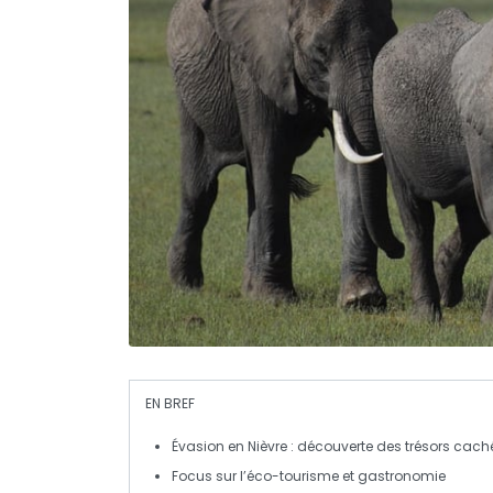
EN BREF
Évasion
en
Nièvre
: découverte des trésors cach
Focus sur l’
éco-tourisme
et
gastronomie