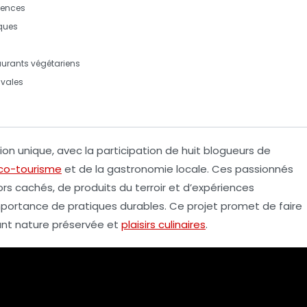
iences
ques
aurants végétariens
ivales
ion
unique, avec la participation de huit blogueurs de
co-tourisme
et de la
gastronomie
locale. Ces passionnés
ors cachés, de produits du terroir et d’expériences
mportance de pratiques durables. Ce projet promet de faire
iant nature préservée et
plaisirs culinaires
.