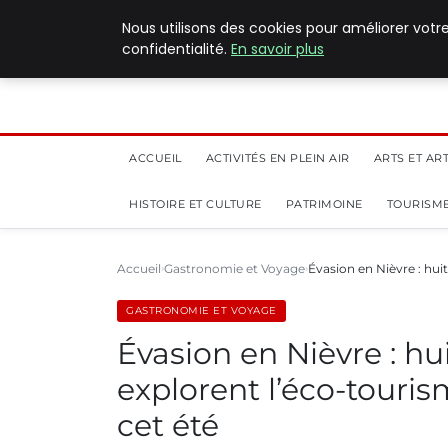
5 août 2026
Nous utilisons des cookies pour améliorer votr
confidentialité.
En savoir plus
ACCUEIL
ACTIVITÉS EN PLEIN AIR
ARTS ET AR
HISTOIRE ET CULTURE
PATRIMOINE
TOURISME
Accueil
Gastronomie et Voyage
Évasion en Nièvre : hu
GASTRONOMIE ET VOYAGE
Évasion en Nièvre : h
explorent l’éco-touri
cet été