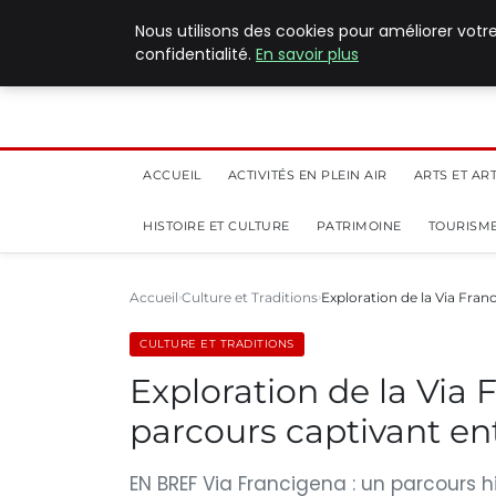
5 août 2026
Nous utilisons des cookies pour améliorer votr
confidentialité.
En savoir plus
ACCUEIL
ACTIVITÉS EN PLEIN AIR
ARTS ET AR
HISTOIRE ET CULTURE
PATRIMOINE
TOURISME
Accueil
Culture et Traditions
Exploration de la Via Franc
CULTURE ET TRADITIONS
Exploration de la Via 
parcours captivant e
EN BREF Via Francigena : un parcours h