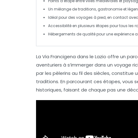
Points d’étape entre villes médiévales et paysa
Un mélange de
traditions
,
gastronomie
et
lége
Idéal pour des voyages à pied, en contact avec
Accessibilité en plusieurs étapes pour tous les
Hébergements de qualité pour une expérience 
La
Via Francigena
dans le Lazio offre un parc
aventuriers à s’immerger dans un voyage rich
par les
pèlerins
au fil des siècles, constitue
traditions
. En parcourant ces étapes, vous 
historiques, faisant de chaque pas une déco