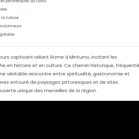
ges pittoresques du
Lazio
ndes
 la nature
 randonneurs
agréable
ours captivant reliant
Rome
à
Minturno
, incitant les
e en histoire et en culture. Ce chemin historique, fréquent
 une véritable rencontre entre
spiritualité
,
gastronomie
et
serez entouré de paysages pittoresques et de sites
uverte unique des merveilles de la région.