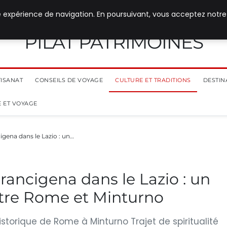
e expérience de navigation. En poursuivant, vous acceptez notre
PILAT PATRIMOINES
TISANAT
CONSEILS DE VOYAGE
CULTURE ET TRADITIONS
DESTIN
 ET VOYAGE
igena dans le Lazio : un…
Francigena dans le Lazio : un
ntre Rome et Minturno
istorique de Rome à Minturno Trajet de spiritualité