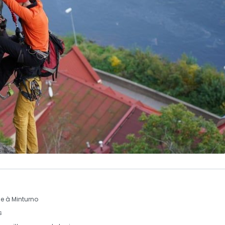
e à Minturno
s