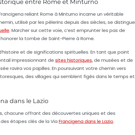
istorique entre Rome et Minturno
a Francigena reliant Rome à Minturno incarne un véritable
min, utilisé par les pèlerins depuis des siècles, se distingue
uelle
. Marcher sur cette voie, c’est emprunter les pas de
our honorer la tombe de Saint-Pierre à Rome.
istoire et de significations spirituelles. En tant que point
éventail impressionnant de
sites historiques
, de musées et de
isée ravira vos papilles. En poursuivant votre chemin vers
toresques, des villages qui semblent figés dans le temps et
ena dans le Lazio
s, chacune offrant des découvertes uniques et des
s des
étapes clés
de la Via
Francigena dans le Lazio
.