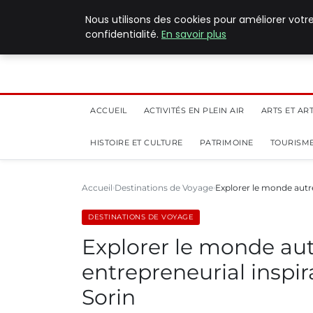
5 août 2026
Nous utilisons des cookies pour améliorer votr
confidentialité.
En savoir plus
ACCUEIL
ACTIVITÉS EN PLEIN AIR
ARTS ET AR
HISTOIRE ET CULTURE
PATRIMOINE
TOURISME
Accueil
Destinations de Voyage
Explorer le monde autr
DESTINATIONS DE VOYAGE
Explorer le monde aut
entrepreneurial inspi
Sorin