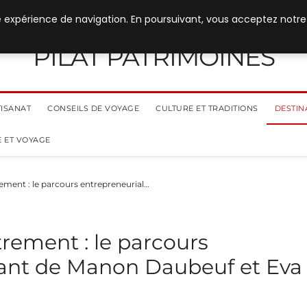
e expérience de navigation. En poursuivant, vous acceptez notre
PILAT PATRIMOINES
TISANAT
CONSEILS DE VOYAGE
CULTURE ET TRADITIONS
DESTIN
 ET VOYAGE
ement : le parcours entrepreneurial…
rement : le parcours
rant de Manon Daubeuf et Eva