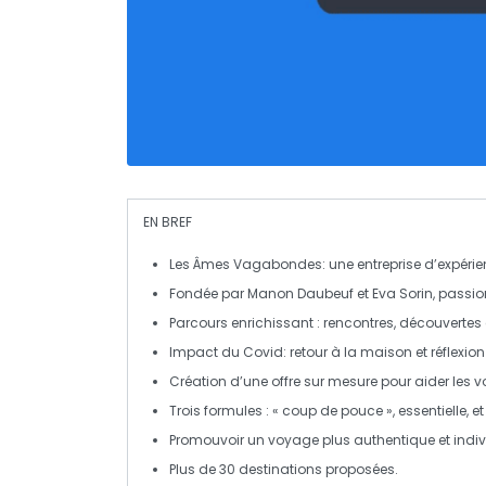
EN BREF
Les Âmes Vagabondes
: une entreprise d’expér
Fondée par
Manon Daubeuf
et
Eva Sorin
, passi
Parcours enrichissant : rencontres, découvertes
Impact du
Covid
: retour à la maison et réflexion
Création d’une offre sur mesure pour aider les v
Trois formules :
« coup de pouce »
,
essentielle
, e
Promouvoir un voyage plus
authentique
et indiv
Plus de
30 destinations
proposées.