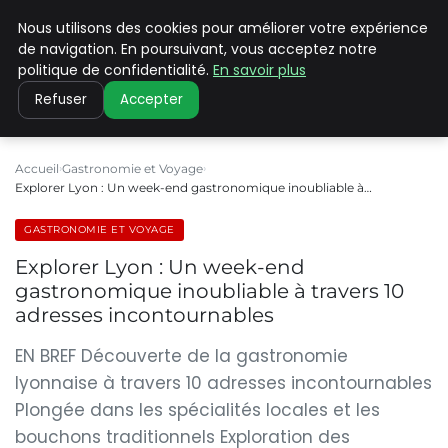
Nous utilisons des cookies pour améliorer votre expérience
PILAT PATRIMOINES
de navigation. En poursuivant, vous acceptez notre
politique de confidentialité.
En savoir plus
Refuser
Accepter
Accueil
Gastronomie et Voyage
Explorer Lyon : Un week-end gastronomique inoubliable à…
GASTRONOMIE ET VOYAGE
Explorer Lyon : Un week-end
gastronomique inoubliable à travers 10
adresses incontournables
EN BREF Découverte de la gastronomie
lyonnaise à travers 10 adresses incontournables
Plongée dans les spécialités locales et les
bouchons traditionnels Exploration des