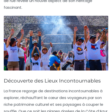
de rue révèle un nouvel aspect de son
héritage
fascinant.
Découverte des Lieux Incontournables
La France regorge de
destinations incontournables
à
explorer, réchauffant le cœur des
voyageurs
par son
riche patrimoine culturel et ses paysages à couper le
souffle. Que ce soit les plages dorées de la
Côte d’Azur
,