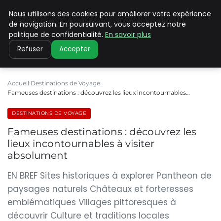
Nous utilisons des cookies pour améliorer votre expérience
PILAT PATRIMOINES
de navigation. En poursuivant, vous acceptez notre
politique de confidentialité.
En savoir plus
Refuser
Accepter
Accueil
Destinations de Voyage
Fameuses destinations : découvrez les lieux incontournables…
DESTINATIONS DE VOYAGE
Fameuses destinations : découvrez les
lieux incontournables à visiter
absolument
EN BREF Sites historiques à explorer Pantheon de
paysages naturels Châteaux et forteresses
emblématiques Villages pittoresques à
découvrir Culture et traditions locales