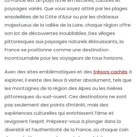
La France est un pays riche en
histoires
,
cultures
et
paysages variés. Que vous soyez attiré par les
plages
ensoleillées
de la Côte d’Azur ou par les
châteaux
majestueux
de la vallée de la Loire, chaque région offre
son lot de
découvertes
inoubliables. Des
villages
pittoresques
aux
paysages naturels
éblouissants, la
France se positionne comme une
destination
incontournable
pour les voyageurs de tous horizons.
Avec des sites emblématiques et des
trésors cachés
à
explorer, il existe des
lieux à visiter
absolument, tels que
les
montagnes de la région des Alpes
ou les
rivières
pittoresques
du sud-ouest. Ces destinations ne sont
pas seulement des points d’intérêt, mais des
expériences culturelles
qui enrichissent l’âme et
revigorent l’esprit. Préparez-vous à plonger dans la
diversité
et l’
authenticité
de la France, où chaque coin