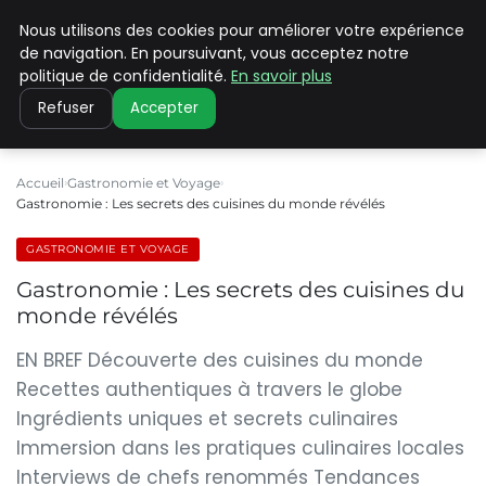
Nous utilisons des cookies pour améliorer votre expérience
PILAT PATRIMOINES
de navigation. En poursuivant, vous acceptez notre
politique de confidentialité.
En savoir plus
Refuser
Accepter
Accueil
Gastronomie et Voyage
Gastronomie : Les secrets des cuisines du monde révélés
GASTRONOMIE ET VOYAGE
Gastronomie : Les secrets des cuisines du
monde révélés
EN BREF Découverte des cuisines du monde
Recettes authentiques à travers le globe
Ingrédients uniques et secrets culinaires
Immersion dans les pratiques culinaires locales
Interviews de chefs renommés Tendances