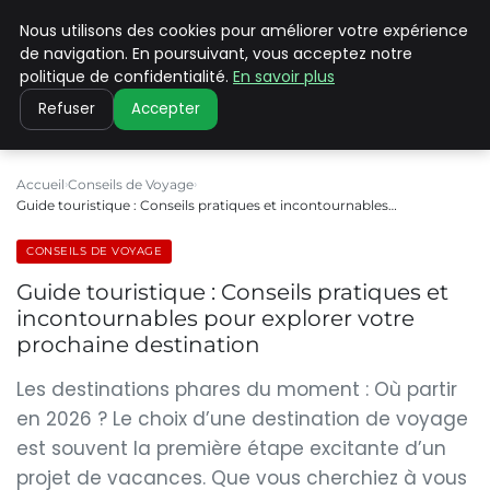
Nous utilisons des cookies pour améliorer votre expérience
PILAT PATRIMOINES
de navigation. En poursuivant, vous acceptez notre
politique de confidentialité.
En savoir plus
Refuser
Accepter
Accueil
Conseils de Voyage
Guide touristique : Conseils pratiques et incontournables…
CONSEILS DE VOYAGE
Guide touristique : Conseils pratiques et
incontournables pour explorer votre
prochaine destination
Les destinations phares du moment : Où partir
en 2026 ? Le choix d’une destination de voyage
est souvent la première étape excitante d’un
projet de vacances. Que vous cherchiez à vous