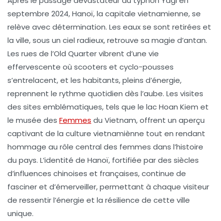
Après le passage dévastateur du
typhon Yagi
en
septembre 2024,
Hanoï
, la capitale vietnamienne, se
relève avec détermination. Les eaux se sont retirées et
la ville, sous un ciel radieux, retrouve sa
magie
d’antan.
Les rues de l’
Old Quarter
vibrent d’une vie
effervescente où scooters et cyclo-pousses
s’entrelacent, et les habitants, pleins d’énergie,
reprennent le rythme quotidien dès l’aube. Les visites
des
sites emblématiques
, tels que le
lac Hoan Kiem
et
le
musée des
Femmes
du Vietnam
, offrent un aperçu
captivant de la culture vietnamiènne tout en rendant
hommage au rôle central des femmes dans l’histoire
du pays. L’identité de Hanoï, fortifiée par des siècles
d’influences
chinoises
et
françaises
, continue de
fasciner et d’émerveiller, permettant à chaque visiteur
de ressentir l’énergie et la résilience de cette ville
unique.