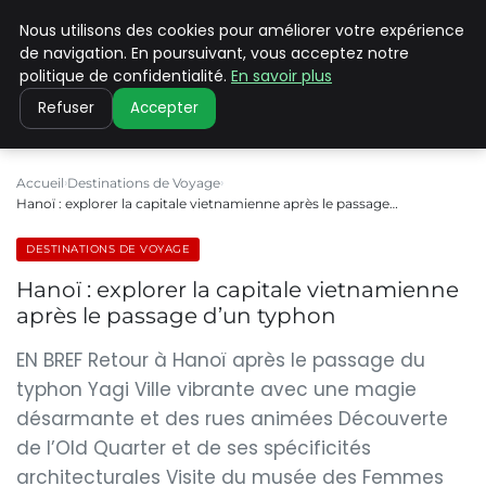
Nous utilisons des cookies pour améliorer votre expérience
PILAT PATRIMOINES
de navigation. En poursuivant, vous acceptez notre
politique de confidentialité.
En savoir plus
Refuser
Accepter
Accueil
Destinations de Voyage
Hanoï : explorer la capitale vietnamienne après le passage…
DESTINATIONS DE VOYAGE
Hanoï : explorer la capitale vietnamienne
après le passage d’un typhon
EN BREF Retour à Hanoï après le passage du
typhon Yagi Ville vibrante avec une magie
désarmante et des rues animées Découverte
de l’Old Quarter et de ses spécificités
architecturales Visite du musée des Femmes