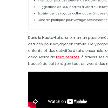
Inspiration pour des
week-ends
et activités à fa
Suggestions de
lieux insolites
à visiter sur le terri
Expériences de voyage authentiques à travers de
Conseils pratiques pour
voyager
sereinement a
Dans la
Haute-Loire
, une maman passionnée 
astuces
pour voyager en
famille
. Elle y pro
enfants et des activités à faire ensemble, 
découverte de
lieux insolites
. À travers ses r
beauté de cette région tout en vivant des m