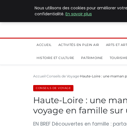
5 août 2026
Nous utilisons des cookies pour améliorer votr
confidentialité.
En savoir plus
ACCUEIL
ACTIVITÉS EN PLEIN AIR
ARTS ET AR
HISTOIRE ET CULTURE
PATRIMOINE
TOURISME
Accueil
Conseils de Voyage
Haute-Loire : une maman p
CONSEILS DE VOYAGE
Haute-Loire : une ma
voyage en famille sur 
EN BREF Découvertes en famille : par