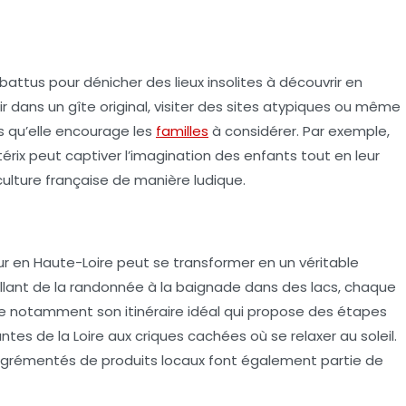
s battus pour dénicher des
lieux insolites
à découvrir en
ir dans un gîte original, visiter des sites atypiques ou même
s qu’elle encourage les
familles
à considérer. Par exemple,
térix peut captiver l’imagination des enfants tout en leur
 culture française de manière ludique.
ur en Haute-Loire peut se transformer en un véritable
llant de la randonnée à la baignade dans des lacs, chaque
e notamment son itinéraire idéal qui propose des étapes
tes de la Loire aux criques cachées où se relaxer au soleil.
air agrémentés de produits locaux font également partie de