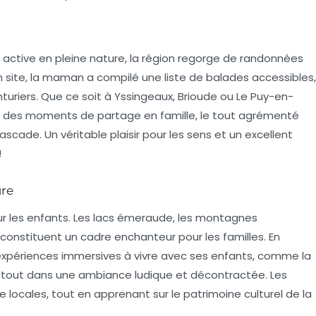
 active en pleine nature, la région regorge de
randonnées
 site, la maman a compilé une liste de balades accessibles,
turiers. Que ce soit à Yssingeaux, Brioude ou Le Puy-en-
ir des moments de partage en famille, le tout agrémenté
scade. Un véritable plaisir pour les sens et un excellent
!
ure
our les enfants. Les lacs émeraude, les montagnes
onstituent un cadre enchanteur pour les familles. En
expériences immersives
à vivre avec ses enfants, comme la
le tout dans une ambiance ludique et décontractée. Les
e locales, tout en apprenant sur le patrimoine culturel de la