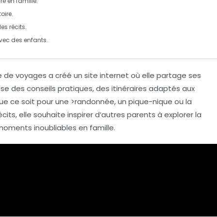
ire en famille.
toire.
s récits.
vec des enfants.
de voyages a créé un site internet où elle partage ses
pose des conseils pratiques, des itinéraires adaptés aux
que ce soit pour une >randonnée, un pique-nique ou la
écits, elle souhaite inspirer d’autres parents à explorer la
oments inoubliables en famille.