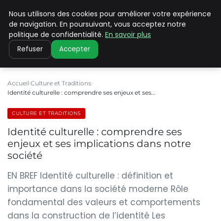
Nous utilisons des cookies pour améliorer votre expérience
PILAT PATRIMOINES
de navigation. En poursuivant, vous acceptez notre
politique de confidentialité.
En savoir plus
Refuser
Accepter
Accueil
Culture et Traditions
Identité culturelle : comprendre ses enjeux et ses…
CULTURE ET TRADITIONS
Identité culturelle : comprendre ses
enjeux et ses implications dans notre
société
EN BREF Identité culturelle : définition et
importance dans la société moderne Rôle
fondamental des valeurs et comportements
dans la construction de l’identité Les