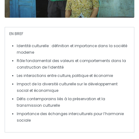
EN BREF
Identité culturelle
: définition et importance dans la société
moderne
Rôle fondamental des
valeurs
et
comportements
dans la
construction de l’identité
Les
interactions
entre
culture
,
politique
et
économie
Impact de la
diversité culturelle
sur le
développement
social
et
économique
Défis contemporains liés à la
préservation
et la
transmission culturelle
Importance des
échanges interculturels
pour l’harmonie
sociale