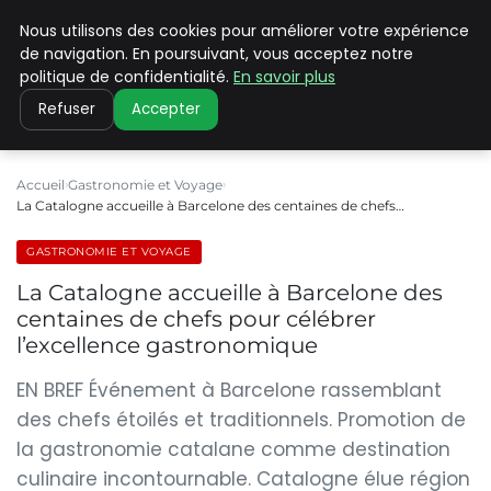
Nous utilisons des cookies pour améliorer votre expérience
PILAT PATRIMOINES
de navigation. En poursuivant, vous acceptez notre
politique de confidentialité.
En savoir plus
Refuser
Accepter
Accueil
Gastronomie et Voyage
La Catalogne accueille à Barcelone des centaines de chefs…
GASTRONOMIE ET VOYAGE
La Catalogne accueille à Barcelone des
centaines de chefs pour célébrer
l’excellence gastronomique
EN BREF Événement à Barcelone rassemblant
des chefs étoilés et traditionnels. Promotion de
la gastronomie catalane comme destination
culinaire incontournable. Catalogne élue région