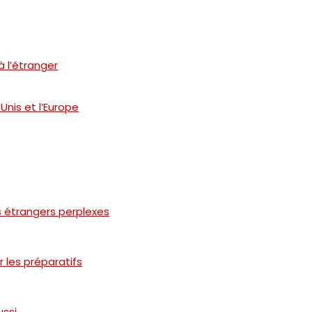
 l’étranger
Unis et l’Europe
es étrangers perplexes
 les préparatifs
ussi