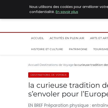
5 août 2026
Nous utilisons des cookies pour améliorer votr
confidentialité.
En savoir plus
ACCUEIL
ACTIVITÉS EN PLEIN AIR
ARTS ET AR
HISTOIRE ET CULTURE
PATRIMOINE
TOURISME
Accueil
Destinations de Voyage
la curieuse tradition d
DESTINATIONS DE VOYAGE
la curieuse tradition 
s’envoler pour l’Europ
EN BREF Préparation physique : entra