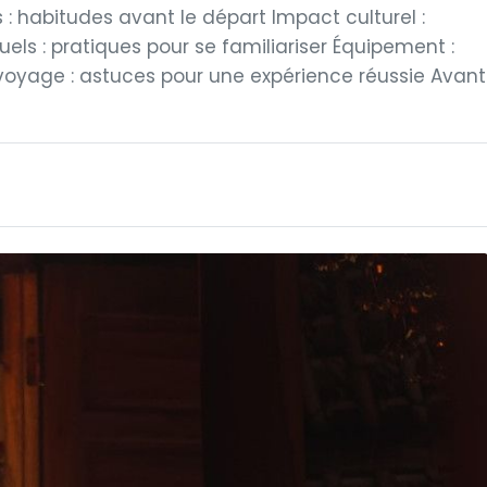
: habitudes avant le départ Impact culturel :
uels : pratiques pour se familiariser Équipement :
 voyage : astuces pour une expérience réussie Avant