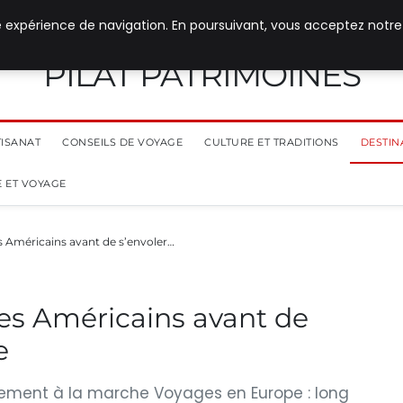
e expérience de navigation. En poursuivant, vous acceptez notre
PILAT PATRIMOINES
TISANAT
CONSEILS DE VOYAGE
CULTURE ET TRADITIONS
DESTIN
 ET VOYAGE
es Américains avant de s’envoler…
des Américains avant de
e
înement à la marche Voyages en Europe : long