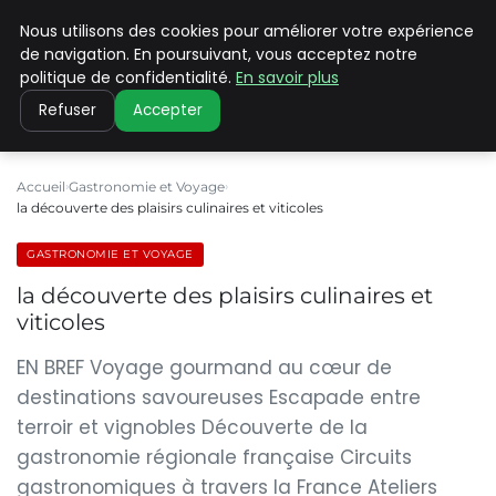
Nous utilisons des cookies pour améliorer votre expérience
PILAT PATRIMOINES
de navigation. En poursuivant, vous acceptez notre
politique de confidentialité.
En savoir plus
Refuser
Accepter
Accueil
Gastronomie et Voyage
la découverte des plaisirs culinaires et viticoles
GASTRONOMIE ET VOYAGE
la découverte des plaisirs culinaires et
viticoles
EN BREF Voyage gourmand au cœur de
destinations savoureuses Escapade entre
terroir et vignobles Découverte de la
gastronomie régionale française Circuits
gastronomiques à travers la France Ateliers