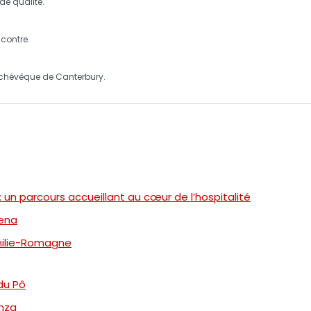
de qualité
.
ncontre
.
rchévêque de Canterbury.
 un parcours accueillant au cœur de l’hospitalité
gena
Émilie-Romagne
 du Pô
enza