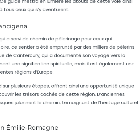
 Ce guide mettra en lumière les atouts de cette voie ainsi
à tous ceux qui s’y aventurent.
rancigena
ui a servi de chemin de pèlerinage pour ceux qui
oire, ce sentier a été emprunté par des milliers de pèlerins
vêque de Canterbury, qui a documenté son voyage vers la
ent une signification spirituelle, mais il est également une
érentes régions d’Europe.
 sur plusieurs étapes, offrant ainsi une opportunité unique
uvrir les trésors cachés de cette région. D’anciennes
esques jalonnent le chemin, témoignant de l’héritage culturel
 en Émilie-Romagne