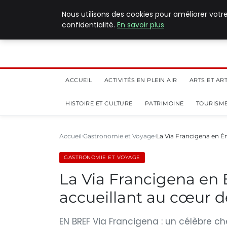
5 août 2026
Nous utilisons des cookies pour améliorer votr
confidentialité.
En savoir plus
ACCUEIL
ACTIVITÉS EN PLEIN AIR
ARTS ET AR
HISTOIRE ET CULTURE
PATRIMOINE
TOURISME
Accueil
Gastronomie et Voyage
La Via Francigena en 
GASTRONOMIE ET VOYAGE
La Via Francigena en
accueillant au cœur de
EN BREF Via Francigena : un célèbre 