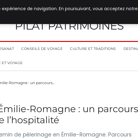
e expérience de navigation. En poursuivant, vous acceptez notre
PILAT PATRIMOINES
TISANAT
CONSEILS DE VOYAGE
CULTURE ET TRADITIONS
DESTIN
 ET VOYAGE
Émilie-Romagne : un parcours…
 Émilie-Romagne : un parcour
 l’hospitalité
chemin de pèlerinage en Émilie-Romagne. Parcours