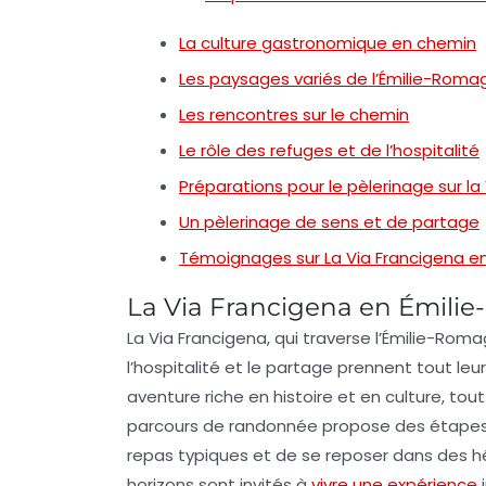
La culture gastronomique en chemin
Les paysages variés de l’Émilie-Roma
Les rencontres sur le chemin
Le rôle des refuges et de l’hospitalité
Préparations pour le pèlerinage sur la
Un pèlerinage de sens et de partage
Témoignages sur La Via Francigena e
La Via Francigena en Émili
La
Via Francigena
, qui traverse l’
Émilie-Roma
l’
hospitalité
et le
partage
prennent tout leur
aventure riche en
histoire
et en
culture
, tou
parcours de
randonnée
propose des étapes
repas typiques
et de se reposer dans des h
horizons sont invités à
vivre une expérience