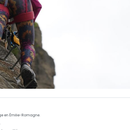
ge
en
Émilie-Romagne
.
.