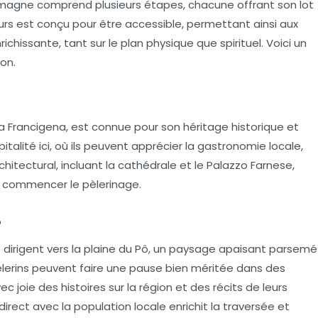
Romagne comprend plusieurs étapes, chacune offrant son lot
rs est conçu pour être accessible, permettant ainsi aux
nrichissante
, tant sur le plan physique que spirituel. Voici un
on.
ia Francigena, est connue pour son héritage historique et
pitalité ici, où ils peuvent apprécier la gastronomie locale,
chitectural, incluant la cathédrale et le Palazzo Farnese,
our commencer le pèlerinage.
ô
e dirigent vers la plaine du Pô, un paysage apaisant parsemé
pèlerins peuvent faire une pause bien méritée dans des
 joie des histoires sur la région et des récits de leurs
rect avec la population locale enrichit la traversée et