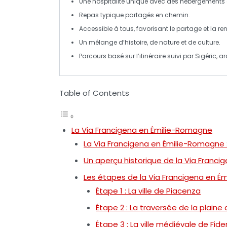
Une
hospitalité
unique avec des
hébergements 
Repas
typique
partagés en chemin.
Accessible à tous, favorisant le
partage
et la
re
Un mélange d’
histoire
, de
nature
et de culture.
Parcours basé sur l’itinéraire suivi par
Sigéric
, a
Table of Contents
La Via Francigena en Émilie-Romagne
La Via Francigena en Émilie-Romagne :
Un aperçu historique de la Via Franci
Les étapes de la Via Francigena en 
Étape 1 : La ville de Piacenza
Étape 2 : La traversée de la plaine
Étape 3 : La ville médiévale de Fid