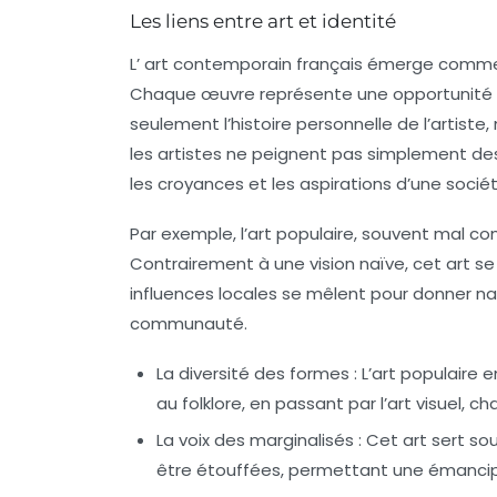
Les liens entre art et identité
L’
art contemporain français
émerge comme u
Chaque œuvre représente une opportunité 
seulement l’histoire personnelle de l’artiste,
les artistes ne peignent pas simplement des t
les croyances et les aspirations d’une socié
Par exemple, l’art populaire, souvent mal co
Contrairement à une vision naïve, cet art se
influences locales se mêlent pour donner n
communauté.
La diversité des formes
: L’art populaire 
au
folklore
, en passant par l’art visuel, c
La voix des marginalisés
: Cet art sert s
être étouffées, permettant une
émancip