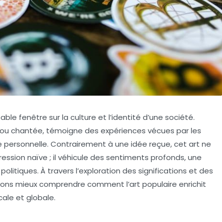
table
fenêtre
sur la
culture
et l’
identité
d’une société.
e ou chantée, témoigne des
expériences
vécues par les
re personnelle. Contrairement à une idée reçue, cet art ne
sion naïve ; il véhicule des sentiments profonds, une
s
politiques
. À travers l’exploration des significations et des
uvons mieux comprendre comment l’
art populaire
enrichit
cale et globale.