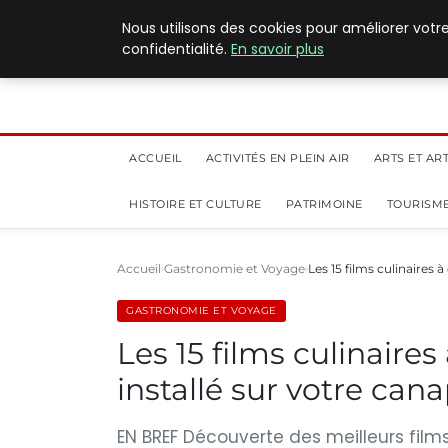
5 août 2026
Nous utilisons des cookies pour améliorer votr
confidentialité.
En savoir plus
ACCUEIL
ACTIVITÉS EN PLEIN AIR
ARTS ET AR
HISTOIRE ET CULTURE
PATRIMOINE
TOURISME
Accueil
Gastronomie et Voyage
Les 15 films culinaires
GASTRONOMIE ET VOYAGE
Les 15 films culinaire
installé sur votre cana
EN BREF Découverte des meilleurs films