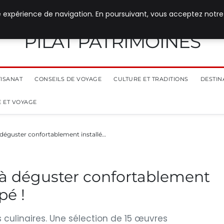
e expérience de navigation. En poursuivant, vous acceptez notre
PILAT PATRIMOINES
TISANAT
CONSEILS DE VOYAGE
CULTURE ET TRADITIONS
DESTIN
 ET VOYAGE
 à déguster confortablement installé…
s à déguster confortablement
pé !
 culinaires. Une sélection de 15 œuvres