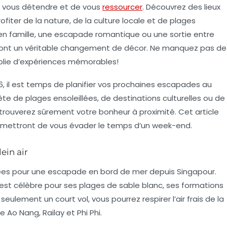
e vous
détendre
et de vous
ressourcer
. Découvrez des lieux
ofiter de la
nature
, de la
culture
locale et de
plages
 en famille, une escapade romantique ou une sortie entre
riront un véritable changement de décor. Ne manquez pas de
mplie d’expériences mémorables!
6, il est temps de planifier vos prochaines
escapades
au
e de plages ensoleillées, de destinations culturelles ou de
 trouverez sûrement votre bonheur à proximité. Cet article
rmettront de vous évader le temps d’un week-end.
ein air
sées pour une
escapade en bord de mer
depuis Singapour.
 est célèbre pour ses plages de sable blanc, ses formations
eulement un court vol, vous pourrez respirer l’air frais de la
Ao Nang, Railay et Phi Phi.