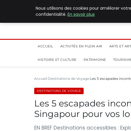
5 août 2026
Nous utilisons des cookies pour améliorer votr
confidentialité.
En savoir plus
ACCUEIL
ACTIVITÉS EN PLEIN AIR
ARTS ET AR
HISTOIRE ET CULTURE
PATRIMOINE
TOURISME
Accueil
Destinations de Voyage
Les 5 escapades incon
DESTINATIONS DE VOYAGE
Les 5 escapades inco
Singapour pour vos l
EN BREF Destinations accessibles : Exp