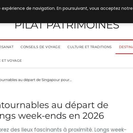
e expérience de navigation. En poursuivant, vous acceptez notre
PILAT PATRIMOINES
TISANAT
CONSEILS DE VOYAGE
CULTURE ET TRADITIONS
DESTIN
 ET VOYAGE
tournables au départ de Singapour pour…
ntournables au départ de
ongs week-ends en 2026
lorez des lieux fascinants à proximité. Longs week-