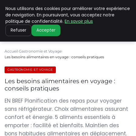
Nous utilisons des cookies pour améliorer votre expérience
PILAT PATRIMOINES
de navigation. En poursuivant, vous acceptez notre
politique de confidentialité.
En savoir plus
Refuser
Accepter
Accueil
Gastronomie et Voyage
Les besoins alimentaires en voyage : conseils pratiques
GASTRONOMIE ET VOYAGE
Les besoins alimentaires en voyage :
conseils pratiques
EN BREF Planification des repas pour voyager
sans réfrigérateur. Choix alimentaires assurant
confort et énergie. 5 aliments essentiels à
emporter : facilité et bienfaits. Maintien des
bons habitudes alimentaires en déplacement.