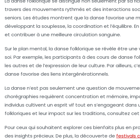
La
danse folklorique
se distingue non seulement par sa ric
travers des mouvements rythmés et des interactions socia
seniors. Les études montrent que la danse favorise une m
développant la
souplesse
, la
coordination
et l’
équilibre
. E
et contribuer à une meilleure circulation sanguine.
Sur le plan mental, la danse folklorique se révèle être une
soi
. Par exemple, les participants à des cours de danse fo
les autres et de l’expression de leur culture. Par ailleurs, 
danse favorise des liens intergénérationnels.
La danse n’est pas seulement une question de mouvement
chorégraphies requièrent concentration et mémoire, impo
individus cultivent un esprit vif tout en s’engageant dans 
folkloriques et leur impact sur les traditions, consultez cet 
Pour ceux qui souhaitent explorer ces bienfaits plus en
des insights précieux. De plus, la découverte de
festivals c