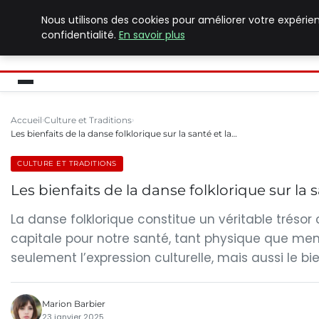
Nous utilisons des cookies pour améliorer votre expérie
PILAT PATRIMOINES
confidentialité.
En savoir plus
Accueil
Culture et Traditions
Les bienfaits de la danse folklorique sur la santé et la…
CULTURE ET TRADITIONS
Les bienfaits de la danse folklorique sur la s
La danse folklorique constitue un véritable trésor 
capitale pour notre santé, tant physique que ment
seulement l’expression culturelle, mais aussi le bie
Marion Barbier
23 janvier 2025