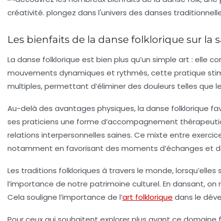
Les bienfaits de la danse folklorique sur la 
La
danse folklorique
est bien plus qu’un simple art : elle c
mouvements dynamiques et rythmés, cette pratique stim
multiples, permettant d’éliminer des douleurs telles que l
Au-delà des avantages physiques, la danse folklorique favo
ses praticiens une forme d’
accompagnement thérapeuti
relations interpersonnelles saines
. Ce mixte entre
exercice
notamment en favorisant des moments d’échanges et d
Les
traditions folkloriques
à travers le monde, lorsqu’elles
l’importance de notre patrimoine culturel. En dansant, on 
Cela souligne l’importance de l’
art folklorique
dans le déve
Pour ceux qui souhaitent explorer plus avant ce domaine fa