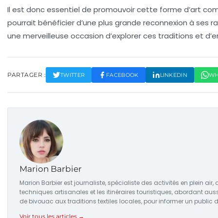
Il est donc essentiel de promouvoir cette forme d’art co
pourrait bénéficier d’une plus grande reconnexion à ses rac
une merveilleuse occasion d’explorer ces traditions et d’
PARTAGER :
TWITTER
FACEBOOK
LINKEDIN
WH
Marion Barbier
Marion Barbier est journaliste, spécialiste des activités en plein ai
techniques artisanales et les itinéraires touristiques, abordant aus
de bivouac aux traditions textiles locales, pour informer un public 
Voir tous les articles →