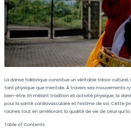
La
danse folklorique
constitue un véritable trésor culturel
tant physique que mentale. À travers ses mouvements ryth
bien-être. En mêlant tradition et activité physique, la d
pour la
santé cardiovasculaire
et l’
estime de soi
. Cette p
racines tout en améliorant la qualité de vie de ceux qui la
Table of Contents