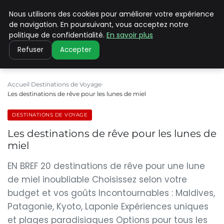
Nous utilisons des cookies pour améliorer votre expérience
PILAT PATRIMOINES
de navigation. En poursuivant, vous acceptez notre
politique de confidentialité.
En savoir plus
Refuser
Accepter
Accueil
Destinations de Voyage
Les destinations de rêve pour les lunes de miel
DESTINATIONS DE VOYAGE
Les destinations de rêve pour les lunes de
miel
EN BREF 20 destinations de rêve pour une lune
de miel inoubliable Choisissez selon votre
budget et vos goûts Incontournables : Maldives,
Patagonie, Kyoto, Laponie Expériences uniques
et plages paradisiaques Options pour tous les