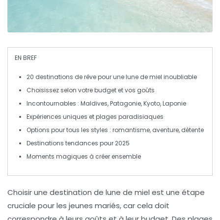
EN BREF
20 destinations
de rêve pour une lune de miel inoubliable
Choisissez selon votre
budget
et vos
goûts
Incontournables
: Maldives, Patagonie, Kyoto, Laponie
Expériences uniques
et
plages paradisiaques
Options pour tous les styles :
romantisme
,
aventure
,
détente
Destinations tendances
pour 2025
Moments magiques
à créer ensemble
Choisir une
destination de lune de miel
est une étape
cruciale pour les jeunes mariés, car cela doit
correspondre à leurs
goûts
et à leur
budget
. Des
plages