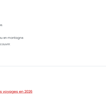
es
.
u en
montagne
.
couvrir.
os voyages en 2026