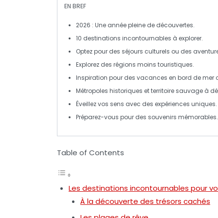
EN BREF
2026
: Une année pleine de
découvertes
.
10
destinations incontournables
à explorer.
Optez pour des
séjours culturels
ou des
aventur
Explorez des régions moins touristiques.
Inspiration pour des vacances en
bord de mer
o
Métropoles historiques et territoire sauvage à dé
Éveillez vos sens avec des
expériences uniques
.
Préparez-vous pour des
souvenirs mémorables
.
Table of Contents
Les destinations incontournables pour v
À la découverte des trésors cachés
Les plages de rêve