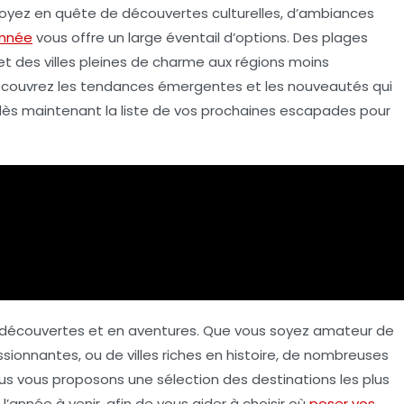
soyez en quête de
découvertes culturelles
, d’ambiances
année
vous offre un large éventail d’options. Des
plages
 et des villes pleines de charme aux régions moins
Découvrez les
tendances
émergentes et les nouveautés qui
dès maintenant la liste de vos
prochaines escapades
pour
découvertes et en aventures. Que vous soyez amateur de
onnantes, ou de villes riches en histoire, de nombreuses
nous vous proposons une sélection des destinations les plus
’année à venir, afin de vous aider à choisir où
poser vos