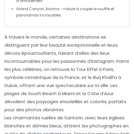
d’amusement.
Grand Canyon
, Arizona – nature à couper le souffle et
panoramas incroyables.
À travers le monde, certaines destinations se
distinguent par leur beauté exceptionnelle et leurs
décors époustouflants, faisant d’elles des
lieux
incontournables
pour les passionnés d’
Instagram
. Parmi
les plus célèbres, on retrouve la
Tour Eiffel
à Paris,
symbole romantique de la France, et le
Burj Khalifa
à
Dubaï, offrant une vue spectaculaire sur la ville. Les
plages de
South Beach
à Miami et la
Côte d’Azur
dévoilent des paysages ensoleillés et colorés, parfaits
pour des photos vibrantes.
Les charmantes ruelles de
Santorin
, avec leurs églises
blanches et dômes bleus, attirent les photographes en
quête de clichés enchanteurs.
Times Square
à New York