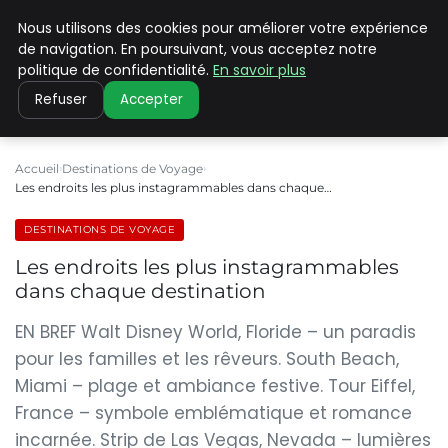
Nous utilisons des cookies pour améliorer votre expérience
PILAT PATRIMOINES
de navigation. En poursuivant, vous acceptez notre
politique de confidentialité.
En savoir plus
Refuser
Accepter
Accueil
Destinations de Voyage
Les endroits les plus instagrammables dans chaque…
DESTINATIONS DE VOYAGE
Les endroits les plus instagrammables
dans chaque destination
EN BREF Walt Disney World, Floride – un paradis
pour les familles et les rêveurs. South Beach,
Miami – plage et ambiance festive. Tour Eiffel,
France – symbole emblématique et romance
incarnée. Strip de Las Vegas, Nevada – lumières