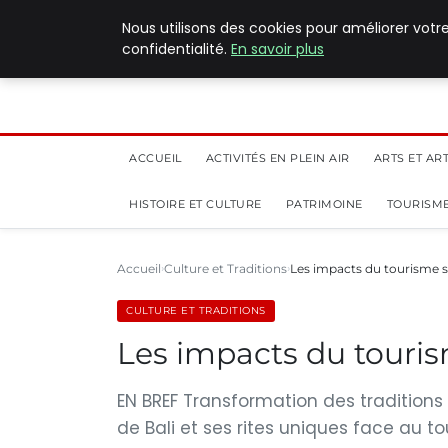
5 août 2026
Nous utilisons des cookies pour améliorer votr
confidentialité.
En savoir plus
ACCUEIL
ACTIVITÉS EN PLEIN AIR
ARTS ET AR
HISTOIRE ET CULTURE
PATRIMOINE
TOURISME
Accueil
Culture et Traditions
Les impacts du tourisme su
CULTURE ET TRADITIONS
Les impacts du tourism
EN BREF Transformation des traditions c
de Bali et ses rites uniques face au t