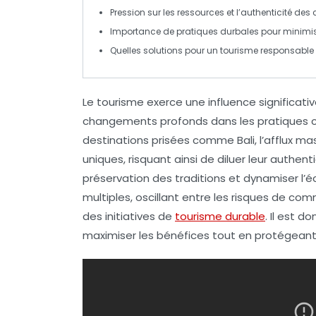
Pression sur les
ressources
et l’authenticité des 
Importance de pratiques
durbales
pour minimis
Quelles solutions pour un
tourisme responsable
Le
tourisme
exerce une influence significativ
changements profonds dans les pratiques c
destinations prisées comme Bali, l’afflux mas
uniques, risquant ainsi de diluer leur authe
préservation
des traditions et dynamiser l’é
multiples, oscillant entre les risques de
comm
des initiatives de
tourisme durable
. Il est 
maximiser les bénéfices tout en protégeant l