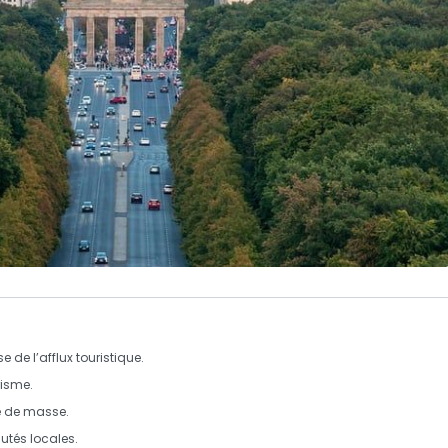
 de l’afflux touristique.
risme.
e de masse.
tés locales.