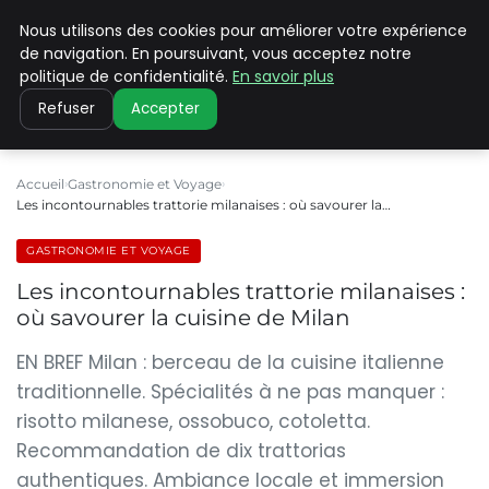
Nous utilisons des cookies pour améliorer votre expérience
PILAT PATRIMOINES
de navigation. En poursuivant, vous acceptez notre
politique de confidentialité.
En savoir plus
Refuser
Accepter
Accueil
Gastronomie et Voyage
Les incontournables trattorie milanaises : où savourer la…
GASTRONOMIE ET VOYAGE
Les incontournables trattorie milanaises :
où savourer la cuisine de Milan
EN BREF Milan : berceau de la cuisine italienne
traditionnelle. Spécialités à ne pas manquer :
risotto milanese, ossobuco, cotoletta.
Recommandation de dix trattorias
authentiques. Ambiance locale et immersion