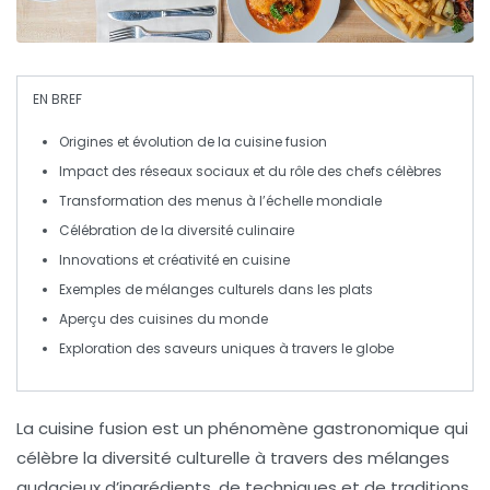
EN BREF
Origines
et
évolution
de la
cuisine fusion
Impact des
réseaux sociaux
et du rôle des
chefs célèbres
Transformation des
menus
à l’échelle mondiale
Célébration de la
diversité culinaire
Innovations et
créativité
en cuisine
Exemples de
mélanges culturels
dans les plats
Aperçu des
cuisines du monde
Exploration des
saveurs uniques
à travers le globe
La
cuisine fusion
est un phénomène gastronomique qui
célèbre la
diversité
culturelle à travers des mélanges
audacieux d’ingrédients, de techniques et de traditions