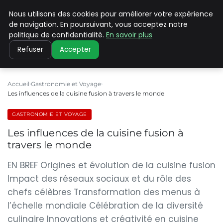
Nous utilisons des cookies pour améliorer votre expérience
PILAT PATRIMOINES
de navigation. En poursuivant, vous acceptez notre
politique de confidentialité.
En savoir plus
Refuser
Accepter
Accueil
Gastronomie et Voyage
Les influences de la cuisine fusion à travers le monde
GASTRONOMIE ET VOYAGE
Les influences de la cuisine fusion à
travers le monde
EN BREF Origines et évolution de la cuisine fusion
Impact des réseaux sociaux et du rôle des
chefs célèbres Transformation des menus à
l’échelle mondiale Célébration de la diversité
culinaire Innovations et créativité en cuisine