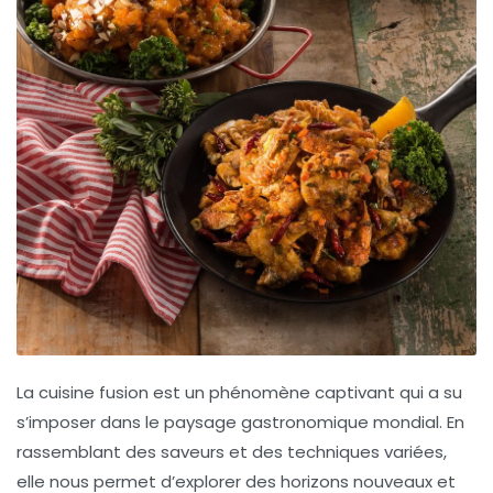
La
cuisine fusion
est un phénomène captivant qui a su
s’imposer dans le paysage gastronomique mondial. En
rassemblant des saveurs et des techniques variées,
elle nous permet d’explorer des horizons nouveaux et