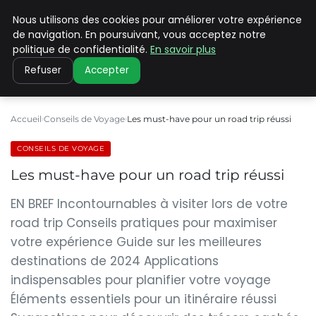
Nous utilisons des cookies pour améliorer votre expérience
PILAT PATRIMOINES
de navigation. En poursuivant, vous acceptez notre
politique de confidentialité.
En savoir plus
Refuser
Accepter
Accueil
Conseils de Voyage
Les must-have pour un road trip réussi
CONSEILS DE VOYAGE
Les must-have pour un road trip réussi
EN BREF Incontournables à visiter lors de votre
road trip Conseils pratiques pour maximiser
votre expérience Guide sur les meilleures
destinations de 2024 Applications
indispensables pour planifier votre voyage
Éléments essentiels pour un itinéraire réussi