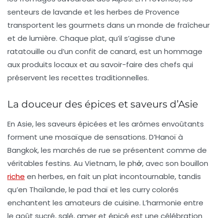
senteurs de lavande
et les herbes de Provence
transportent les gourmets dans un monde de fraîcheur
et de lumière. Chaque plat, qu’il s’agisse d’une
ratatouille ou d’un
confit de canard
, est un hommage
aux produits locaux et au savoir-faire des chefs qui
préservent les recettes traditionnelles.
La douceur des épices et saveurs d’Asie
En Asie, les
saveurs épicées
et les
arômes envoûtants
forment une mosaïque de sensations. D’Hanoï à
Bangkok, les marchés de rue se présentent comme de
véritables festins. Au Vietnam, le
phở
, avec son bouillon
riche
en herbes, en fait un plat incontournable, tandis
qu’en Thaïlande, le
pad thaï
et les
curry
colorés
enchantent les amateurs de cuisine. L’harmonie entre
le goût sucré, salé, amer et épicé est une célébration