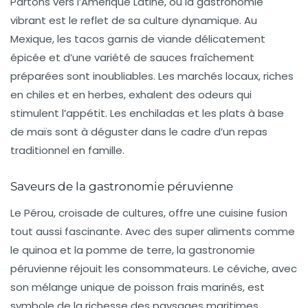
Partons vers l’Amérique Latine, où la
gastronomie
vibrant
est le reflet de sa culture dynamique. Au
Mexique, les
tacos
garnis de viande délicatement
épicée et d’une variété de sauces fraîchement
préparées sont inoubliables. Les marchés locaux, riches
en
chiles
et en
herbes
, exhalent des odeurs qui
stimulent l’appétit. Les
enchiladas
et les plats à base
de maïs sont à déguster dans le cadre d’un repas
traditionnel en famille.
Saveurs de la gastronomie péruvienne
Le Pérou, croisade de cultures, offre une cuisine fusion
tout aussi fascinante. Avec des super aliments comme
le
quinoa
et la
pomme de terre
, la gastronomie
péruvienne réjouit les consommateurs. Le
céviche
, avec
son mélange unique de poisson frais marinés, est
symbole de la richesse des paysages maritimes.