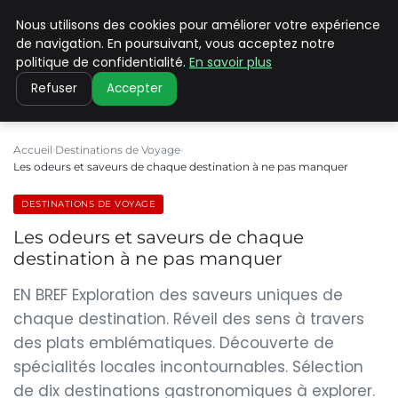
Nous utilisons des cookies pour améliorer votre expérience
PILAT PATRIMOINES
de navigation. En poursuivant, vous acceptez notre
politique de confidentialité.
En savoir plus
Refuser
Accepter
Accueil
Destinations de Voyage
Les odeurs et saveurs de chaque destination à ne pas manquer
DESTINATIONS DE VOYAGE
Les odeurs et saveurs de chaque
destination à ne pas manquer
EN BREF Exploration des saveurs uniques de
chaque destination. Réveil des sens à travers
des plats emblématiques. Découverte de
spécialités locales incontournables. Sélection
de dix destinations gastronomiques à explorer.