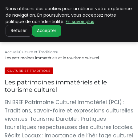
Nous utilisons des cookies pour améliorer votre expérience
PILAT PATRIMOINES
de navigation. En poursuivant, vous acceptez notre
politique de confidentialité.
En savoir plus
Refuser
Accepter
Accueil
Culture et Traditions
Les patrimoines immatériels et le tourisme culturel
CULTURE ET TRADITIONS
Les patrimoines immatériels et le
tourisme culturel
EN BREF Patrimoine Culturel Immatériel (PCI) :
Traditions, savoir-faire et expressions culturelles
vivantes. Tourisme Durable : Pratiques
touristiques respectueuses des cultures locales.
Récits Locaux : Importance de l’héritage culturel