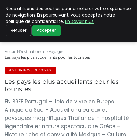
Nous utilisons des cookies pour améliorer votre expérience
PILAT PATRIMOINES
de navigation. En poursuivant, vous acceptez notre
politique de confidentialité.
En savoir plus
Refuser
Accepter
Accueil
Destinations de Voyage
Les pays les plus accueillants pour les touristes
DESTINATIONS DE VOYAGE
Les pays les plus accueillants pour les
touristes
EN BREF Portugal – Joie de vivre en Europe
Afrique du Sud – Accueil chaleureux et
paysages magnifiques Thaïlande – Hospitalité
légendaire et nature spectaculaire Grèce –
Histoire riche et convivialité Mexique – Culture