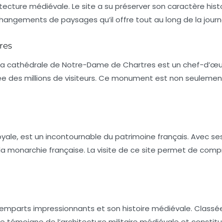
itecture médiévale. Le site a su préserver son caractère his
changements de paysages qu’il offre tout au long de la journ
res
la
cathédrale de Notre-Dame de Chartres
est un chef-d’œuv
ée des millions de visiteurs. Ce monument est non seulement
oyale, est un incontournable du patrimoine français. Avec s
 la monarchie française. La visite de ce site permet de compr
remparts impressionnants et son histoire médiévale. Classée 
te témoigne de l’architecture militaire médiévale et constitu