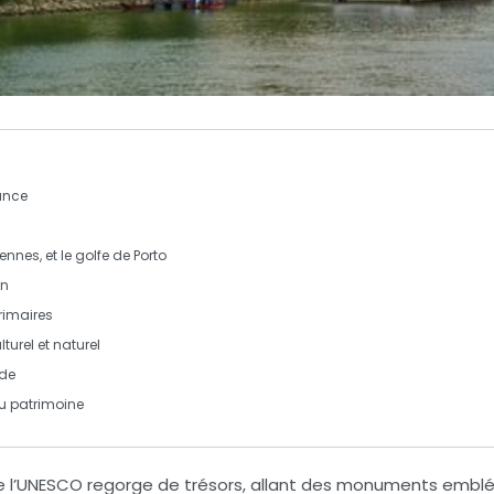
rance
ennes
, et le
golfe de Porto
on
primaires
turel et naturel
nde
u patrimoine
 l’UNESCO
regorge de trésors, allant des monuments emblém