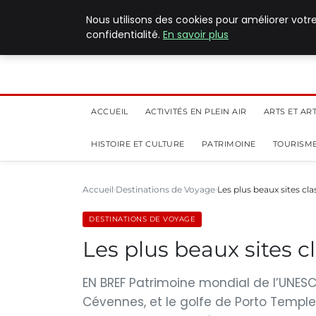
5 août 2026
Nous utilisons des cookies pour améliorer votr
confidentialité.
En savoir plus
ACCUEIL
ACTIVITÉS EN PLEIN AIR
ARTS ET AR
HISTOIRE ET CULTURE
PATRIMOINE
TOURISME
Accueil
Destinations de Voyage
Les plus beaux sites c
DESTINATIONS DE VOYAGE
Les plus beaux sites 
EN BREF Patrimoine mondial de l’UNESCO
Cévennes, et le golfe de Porto Templ