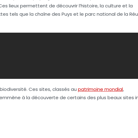
 Ces lieux permettent de découvrir l’histoire, la culture et la
tes tels que la
chaîne des Puys
et le
parc national de la Ré
iodiversité. Ces sites, classés au
patrimoine mondial
,
s emmène à la découverte de certains des plus beaux sites in