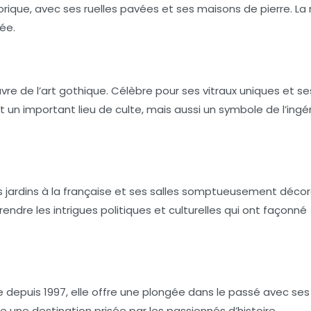
torique, avec ses ruelles pavées et ses maisons de pierre. L
ée.
re de l’art gothique. Célèbre pour ses vitraux uniques et se
 un important lieu de culte, mais aussi un symbole de l’ingé
es jardins à la française et ses salles somptueusement décor
endre les intrigues politiques et culturelles qui ont façonné
depuis 1997, elle offre une plongée dans le passé avec ses 
e une destination prisée par les passionnés d’histoire.