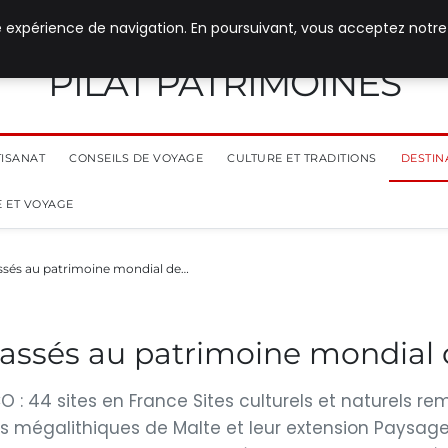
e expérience de navigation. En poursuivant, vous acceptez notre
PILAT PATRIMOINES
TISANAT
CONSEILS DE VOYAGE
CULTURE ET TRADITIONS
DESTIN
 ET VOYAGE
lassés au patrimoine mondial de…
classés au patrimoine mondial
 : 44 sites en France Sites culturels et naturels r
es mégalithiques de Malte et leur extension Paysag